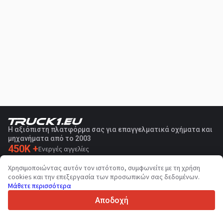
Η αξιόπιστη πλατφόρμα σας για επαγγελματικά οχήματα και
μηχανήματα από το 2003
450K +
Ενεργές αγγελίες
70+
Χώρες παγκοσμίως
Χρησιμοποιώντας αυτόν τον ιστότοπο, συμφωνείτε με τη χρήση
36
Υποστηριζόμενες γλώσσες
cookies και την επεξεργασία των προσωπικών σας δεδομένων.
Μάθετε περισσότερα
4.7/5
Trustpilot
Αποδοχή