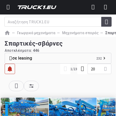
Γεωργικά μηχανήματα
Μηχανήματα σποράς
Σπαρτ
Σπαρτικές-σβάρνες
Αποτελέσματα:
446
σε leasing
232
20
1
/
23