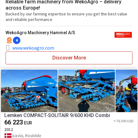
Reliable farm machinery from WekoAgro – delivery
across Europe!
Backed by our farming expertise to ensure you get the best value
and reliable performance
WekoAgro Machinery Hammel A/S
4
www.wekoagro.com
Discover More
Lemken COMPACT-SOLITAIR 9/600 KHD Combi
66 223
≈ 76 300 USD
EUR
2012
Δανία, Roskilde