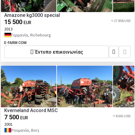
Amazone kg3000 special
15 500
≈ 17 858 USD
EUR
2013
Γερμανία, Richebourg
E-FARM COM
Έντυπο επικοινωνίας
Kverneland Accord MSC
7 500
≈ 8 641 USD
EUR
2001
Ρουμανία, Borș