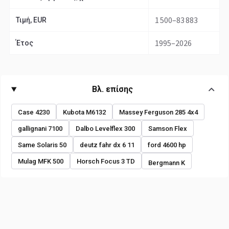
1 500–83 883
Τιμή, EUR
1995–2026
Έτος
Βλ. επίσης
Case 4230
Kubota M6132
Massey Ferguson 285 4x4
gallignani 7100
Dalbo Levelflex 300
Samson Flex
Same Solaris 50
deutz fahr dx 6 11
ford 4600 hp
Mulag MFK 500
Horsch Focus 3 TD
Bergmann K