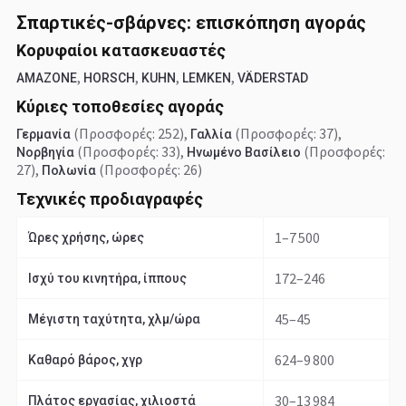
Σπαρτικές-σβάρνες: επισκόπηση αγοράς
Κορυφαίοι κατασκευαστές
,
,
,
,
AMAZONE
HORSCH
KUHN
LEMKEN
VÄDERSTAD
Κύριες τοποθεσίες αγοράς
(Προσφορές: 252)
,
(Προσφορές: 37)
,
Γερμανία
Γαλλία
(Προσφορές: 33)
,
(Προσφορές:
Νορβηγία
Ηνωμένο Βασίλειο
27)
,
(Προσφορές: 26)
Πολωνία
Τεχνικές προδιαγραφές
1–7 500
Ώρες χρήσης, ώρες
172–246
Ισχύ του κινητήρα, ίππους
45–45
Μέγιστη ταχύτητα, χλμ/ώρα
624–9 800
Καθαρό βάρος, χγρ
30–13 984
Πλάτος εργασίας, χιλιοστά