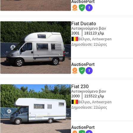
AuctionPort
7
Fiat Ducato
Αυτοκινούμενο βαν
2001
182123 χλμ
Βέλγιο, Antwerpen
Δημοσίευσε: 22ώρες
AuctionPort
7
Fiat 230
Αυτοκινούμενο βαν
2000
215522 χλμ
Βέλγιο, Antwerpen
Δημοσίευσε: 22ώρες
AuctionPort