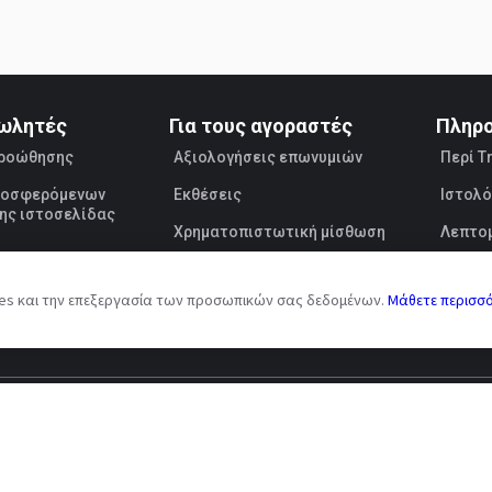
πωλητές
Για τους αγοραστές
Πληρ
προώθησης
Αξιολογήσεις επωνυμιών
Περί T
προσφερόμενων
Εκθέσεις
Ιστολό
ης ιστοσελίδας
Χρηματοπιστωτική μίσθωση
Λεπτομ
Πωλητ
ies και την επεξεργασία των προσωπικών σας δεδομένων.
Μάθετε περισσ
AI Terms
Συμφωνία δημόσιας προσφοράς
Επεξεργασία προσωπ