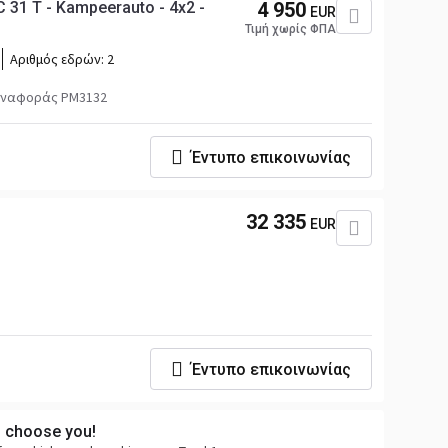
 31 T - Kampeerauto - 4x2 -
4 950
EUR
Τιμή χωρίς ΦΠΑ
Αριθμός εδρών:
2
αναφοράς PM3132
Έντυπο επικοινωνίας
32 335
EUR
i
Έντυπο επικοινωνίας
s choose you!