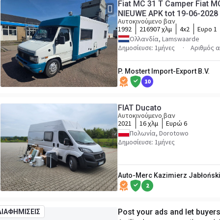
Fiat MC 31 T Camper Fiat MC
NIEUWE APK tot 19-06-2028
Αυτοκινούμενο βαν
1992
216907 χλμ
4x2
Ευρο 1
Ολλανδία, Lamswaarde
Δημοσίευσε: 1μήνες
Αριθμός 
P. Mostert Import-Export B.V.
10
FIAT Ducato
Αυτοκινούμενο βαν
2021
16 χλμ
Ευρώ 6
Πολωνία, Dorotowo
Δημοσίευσε: 1μήνες
Auto-Merc Kazimierz Jabłońsk
2
Post your ads and let buyer
ΔΙΑΦΗΜΙΣΕΙΣ