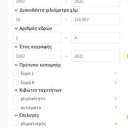
—
Διανυθέντα χιλιόμετρα χλμ
—
Αριθμός εδρών
—
Έτος εγγραφής
—
Πρότυπο εκπομπής
Ευρο 1
1
Ευρώ 6
5
Κιβώτιο ταχυτήτων
χειροκίνητο
6
αυτόματο
3
Επιλογές
κλιματισμός
4