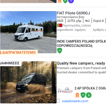
7
FIAT Pilote G690GJ
Αυτοκινούμενο βαν
2025
22751 χλμ
4x2
Ευρώ 6
Πορτογαλία, Lisbon
Δημοσίευσε: 1ημέρες
Αριθμός 
INDIE CAMPERS POLAND SPÓŁ
ODPOWIEDZIALNOŚCIĄ
ΔΙΑΠΡΑΓΜΑΤΕΥΣΙΜΟ
Quality New campers, ready 
ΔΙΑΦΗΜΙΣΕΙΣ
Premium campers from Poland with 
trusted dealer committed to quali
2 AP SPÓŁKA Z OG
1
suwalowski.com