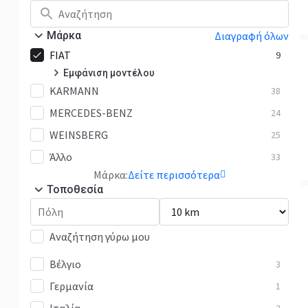
Μάρκα
Διαγραφή όλων
FIAT
9
Εμφάνιση μοντέλου
KARMANN
Ducato
38
2
MERCEDES-BENZ
Άλλο
24
7
WEINSBERG
25
Άλλο
33
Μάρκα:
Δείτε περισσότερα
Τοποθεσία
Αναζήτηση γύρω μου
Βέλγιο
3
Γερμανία
1