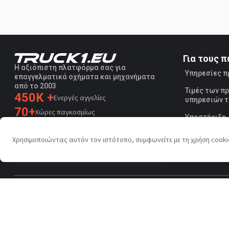
Για τους 
Η αξιόπιστη πλατφόρμα σας για
Υπηρεσίες 
επαγγελματικά οχήματα και μηχανήματα
από το 2003
Τιμές των 
450K +
Ενεργές αγγελίες
υπηρεσιών τ
70+
Χώρες παγκοσμίως
Υποστήριξη
36
Υποστηριζόμενες γλώσσες
Χρησιμοποιώντας αυτόν τον ιστότοπο, συμφωνείτε με τη χρήση cook
4.7/5
Trustpilot
Πολιτική προστασίας προσωπικών δεδομένων
Όροι χρήσης
Copyright © Truck1 2003-2026
Κύπρος - Ελληνικά | EUR