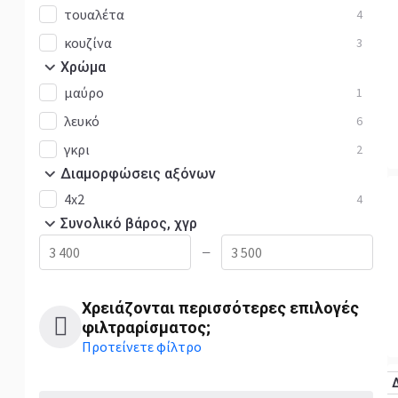
τουαλέτα
4
κουζίνα
3
Χρώμα
μαύρo
1
λευκό
6
γκρι
2
Διαμορφώσεις αξόνων
4x2
4
Συνολικό βάρος, χγρ
—
Χρειάζονται περισσότερες επιλογές
φιλτραρίσματος;
Προτείνετε φίλτρο