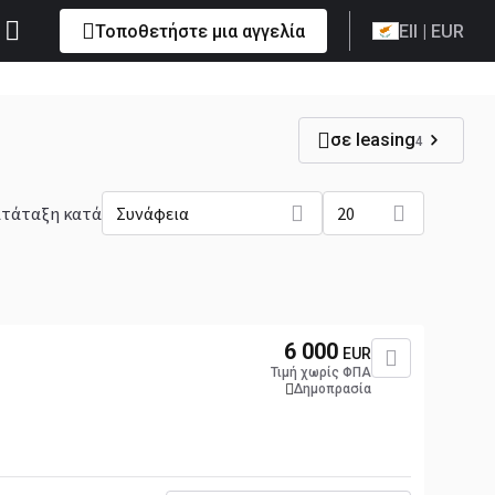
Τοποθετήστε μια αγγελία
Ell
| EUR
σε leasing
4
τάταξη κατά
Συνάφεια
20
6 000
EUR
Τιμή χωρίς ΦΠΑ
Δημοπρασία