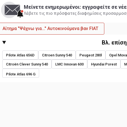
Μείνετε ενημερωμένοι: εγγραφείτε σε νέε
Λάβετε τις πιο πρόσφατες διαφημίσεις προσαρμοσμ
Αίτημα "Ψάχνω για..." Αυτοκινούμενα βαν FIAT
Βλ. επίσ
Pilote Atlas 656D
Citroen Sunny 540
Peugeot 280l
Opel Mov
Citroën Clever Sunny 540
LMC Innovan 600
Hyundai Porest
M
Pilote Atlas 696 G