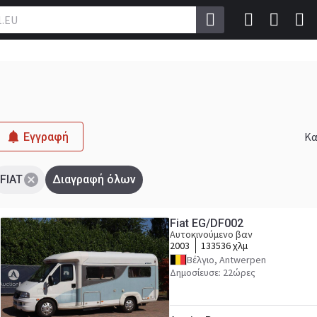
Κα
Εγγραφή
FIAT
Διαγραφή όλων
Fiat EG/DF002
Αυτοκινούμενο βαν
2003
133536 χλμ
Βέλγιο, Antwerpen
Δημοσίευσε: 22ώρες