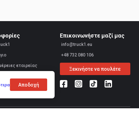
οφορίες
Επικοινωνήστε μαζί μας
ruck1
info@truck1.eu
γιο
+48 732 080 106
έρειες εταιρείας
Ξεκινήστε να πουλάτε
ές
Αποδοχή
ότερα
ικών δεδομένων
Ασφάλεια συναλλαγών