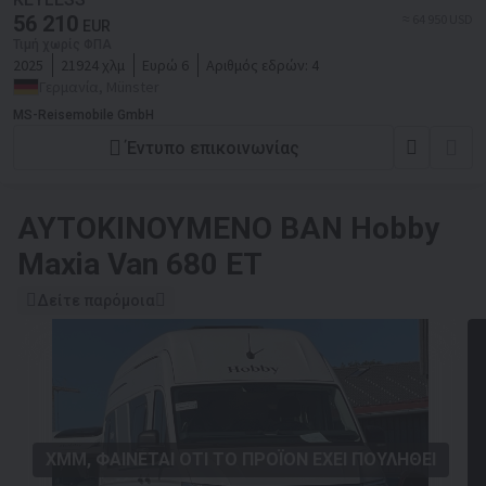
56 210
≈ 64 950 USD
EUR
Τιμή χωρίς ΦΠΑ
2025
21924 χλμ
Ευρώ 6
Αριθμός εδρών:
4
Γερμανία, Münster
MS-Reisemobile GmbH
Έντυπο επικοινωνίας
ΑΥΤΟΚΙΝΟΎΜΕΝΟ ΒΑΝ
Hobby
Maxia Van 680 ET
Δείτε παρόμοια
ΧΜΜ, ΦΑΊΝΕΤΑΙ ΌΤΙ ΤΟ ΠΡΟΪΌΝ ΈΧΕΙ ΠΟΥΛΗΘΕΊ