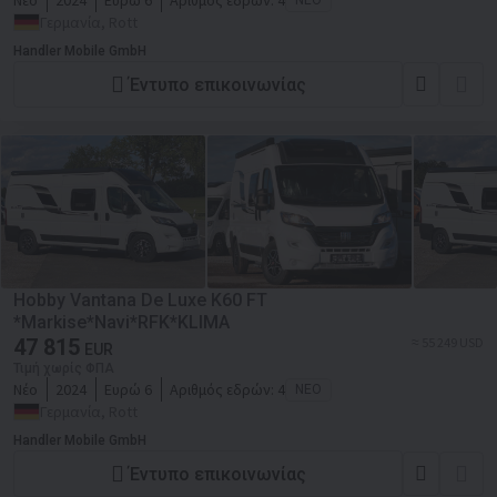
Νέο
2024
Ευρώ 6
Αριθμός εδρών:
4
Γερμανία, Rott
Handler Mobile GmbH
Έντυπο επικοινωνίας
Hobby Vantana De Luxe K60 FT
*Markise*Navi*RFK*KLIMA
47 815
≈ 55 249 USD
EUR
Τιμή χωρίς ΦΠΑ
Νέο
2024
Ευρώ 6
Αριθμός εδρών:
4
ΝΈΟ
Γερμανία, Rott
Handler Mobile GmbH
Έντυπο επικοινωνίας