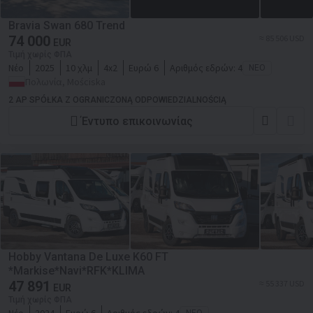
Bravia Swan 680 Trend
74 000
≈ 85 506 USD
EUR
Τιμή χωρίς ΦΠΑ
Νέο
2025
10 χλμ
4x2
Ευρώ 6
Αριθμός εδρών:
4
ΝΈΟ
Πολωνία, Mościska
2 AP SPÓŁKA Z OGRANICZONĄ ODPOWIEDZIALNOŚCIĄ
Έντυπο επικοινωνίας
Hobby Vantana De Luxe K60 FT
*Markise*Navi*RFK*KLIMA
47 891
≈ 55 337 USD
EUR
Τιμή χωρίς ΦΠΑ
ΝΈΟ