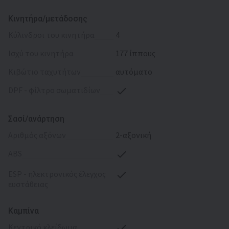
Κινητήρα/μετάδοσης
kύλινδροι του κινητήρα
4
ισχύ του κινητήρα
177 ίππους
κιβώτιο ταχυτήτων
αυτόματο
DPF - φίλτρο σωματιδίων
Σασί/ανάρτηση
αριθμός αξόνων
2-αξονική
ABS
ESP - ηλεκτρονικός έλεγχος
ευστάθειας
Καμπίνα
κεντρικό κλείδωμα