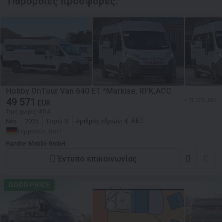
Παρόμοιες προσφορές:
Hobby OnTour Van 640 ET *Markise, RFK,ACC
49 571
≈ 57 278 USD
EUR
Τιμή χωρίς ΦΠΑ
Νέο
2025
Ευρώ 6
Αριθμός εδρών:
4
ΝΈΟ
Γερμανία, Rott
Handler Mobile GmbH
Έντυπο επικοινωνίας
GOOD PRICE