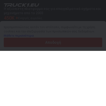
Η αξιόπιστη πλατφόρμα σας για επαγγελματικά οχήματα και
μηχανήματα από το 2003
450K +
Ενεργές αγγελίες
70+
Χώρες παγκοσμίως
Χρησιμοποιώντας αυτόν τον ιστότοπο, συμφωνείτε με τη χρήση
36
Υποστηριζόμενες γλώσσες
cookies και την επεξεργασία των προσωπικών σας δεδομένων.
Μάθετε περισσότερα
4.7/5
Trustpilot
Αποδοχή
Για τους πωλητές
Υπηρεσίες προώθησης
Τιμές των προσφερόμενων υπηρεσιών της ιστοσελίδας
Υποστήριξη
Για τους αγοραστές
Αξιολογήσεις επωνυμιών
Εκθέσεις