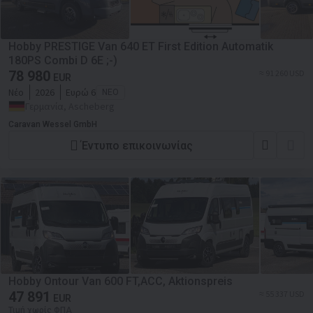
Hobby PRESTIGE Van 640 ET First Edition Automatik
180PS Combi D 6E ;-)
78 980
≈ 91 260 USD
EUR
Νέο
2026
Ευρώ 6
ΝΈΟ
Γερμανία, Ascheberg
Caravan Wessel GmbH
Έντυπο επικοινωνίας
Hobby Ontour Van 600 FT,ACC, Aktionspreis
47 891
≈ 55 337 USD
EUR
Τιμή χωρίς ΦΠΑ