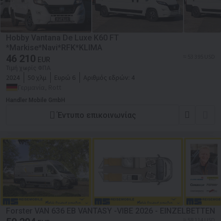
Hobby Vantana De Luxe K60 FT
*Markise*Navi*RFK*KLIMA
46 210
≈ 53 395 USD
EUR
Τιμή χωρίς ΦΠΑ
2024
50 χλμ
Ευρώ 6
Αριθμός εδρών:
4
Γερμανία, Rott
Handler Mobile GmbH
Έντυπο επικοινωνίας
Forster VAN 636 EB VANTASY -VIBE 2026 - EINZELBETTEN
≈ 58 114 USD