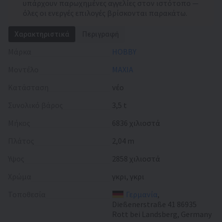
υπάρχουν παρωχημένες αγγελίες στον ιστότοπο —
όλες οι ενεργές επιλογές βρίσκονται παρακάτω.
Χαρακτηριστικά
Περιγραφή
Μάρκα
HOBBY
Μοντέλο
MAXIA
Κατάσταση
νέο
Συνολικό βάρος
3,5 t
Μήκος
6836 χιλιοστά
Πλάτος
2,04 m
Ύψος
2858 χιλιοστά
Χρώμα
γκρι, γκρι
Τοποθεσία
Γερμανία
,
Dießenerstraße 41 86935
Rott bei Landsberg, Germany