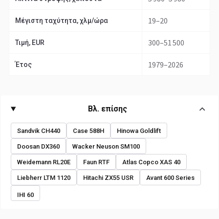
19–20
Μέγιστη ταχύτητα, χλμ/ώρα
300–51 500
Τιμή, EUR
1979–2026
Έτος
Βλ. επίσης
Sandvik CH440
Case 588H
Hinowa Goldlift
Doosan DX360
Wacker Neuson SM100
Weidemann RL20E
Faun RTF
Atlas Copco XAS 40
Liebherr LTM 1120
Hitachi ZX55 USR
Avant 600 Series
IHI 60