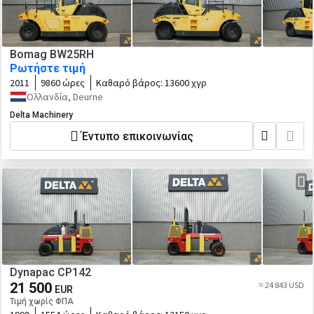
Bomag BW25RH
Ρωτήστε τιμή
2011
9860 ώρες
Καθαρό βάρος:
13600 χγρ
Ολλανδία, Deurne
Delta Machinery
Έντυπο επικοινωνίας
Dynapac CP142
21 500
≈ 24 843 USD
EUR
Τιμή χωρίς ΦΠΑ