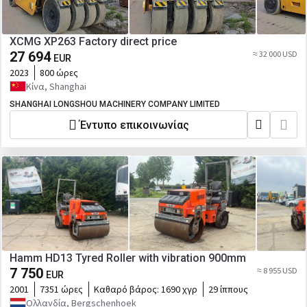
XCMG XP263 Factory direct price
27 694
≈ 32 000 USD
EUR
2023
800 ώρες
Κίνα, Shanghai
SHANGHAI LONGSHOU MACHINERY COMPANY LIMITED
Έντυπο επικοινωνίας
Hamm HD13 Tyred Roller with vibration 900mm
7 750
≈ 8 955 USD
EUR
2001
7351 ώρες
Καθαρό βάρος:
1690 χγρ
29 ίππους
Ολλανδία, Bergschenhoek