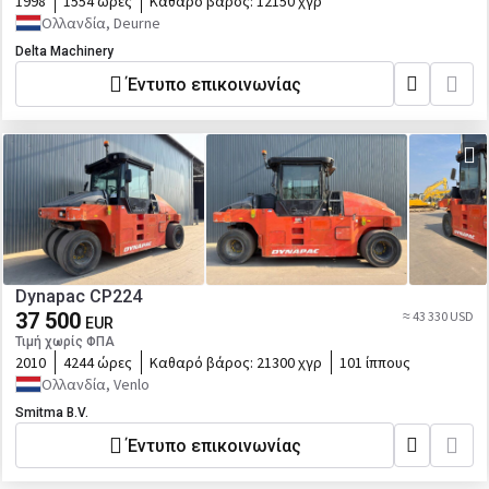
1998
1554 ώρες
Καθαρό βάρος:
12150 χγρ
Ολλανδία, Deurne
Delta Machinery
Έντυπο επικοινωνίας
Dynapac CP224
37 500
≈ 43 330 USD
EUR
Τιμή χωρίς ΦΠΑ
2010
4244 ώρες
Καθαρό βάρος:
21300 χγρ
101 ίππους
Ολλανδία, Venlo
Smitma B.V.
Έντυπο επικοινωνίας