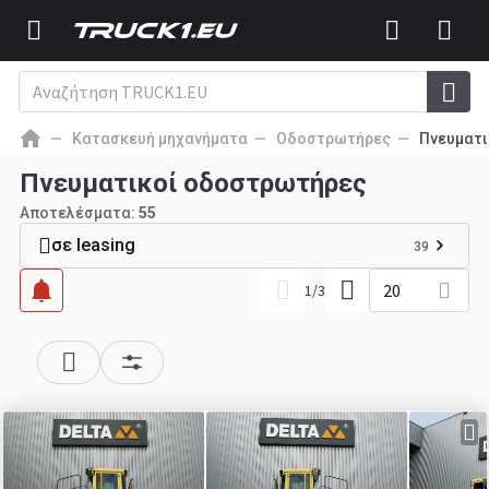
Κατασκευή μηχανήματα
Οδοστρωτήρες
Πνευματι
Πνευματικοί οδοστρωτήρες
Αποτελέσματα:
55
σε leasing
39
20
1
/
3