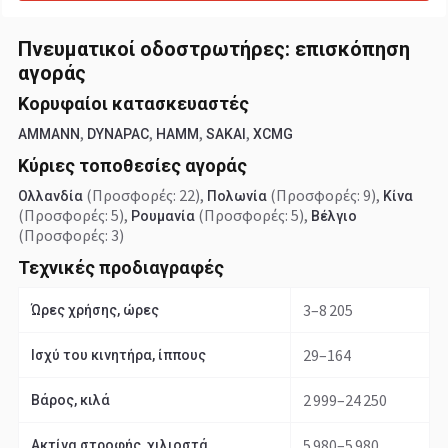
Πνευματικοί οδοστρωτήρες: επισκόπηση
αγοράς
Κορυφαίοι κατασκευαστές
,
,
,
,
AMMANN
DYNAPAC
HAMM
SAKAI
XCMG
Κύριες τοποθεσίες αγοράς
(Προσφορές: 22)
,
(Προσφορές: 9)
,
Ολλανδία
Πολωνία
Κίνα
(Προσφορές: 5)
,
(Προσφορές: 5)
,
Ρουμανία
Βέλγιο
(Προσφορές: 3)
Τεχνικές προδιαγραφές
3–8 205
Ώρες χρήσης, ώρες
29–164
Ισχύ του κινητήρα, ίππους
2 999–24 250
Βάρος, κιλά
5 980–5 980
Ακτίνα στροφής, χιλιοστά