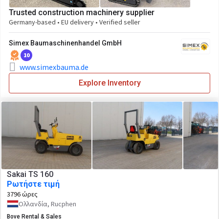
Trusted construction machinery supplier
Germany-based • EU delivery • Verified seller
Simex Baumaschinenhandel GmbH
10
www.simexbauma.de
Explore Inventory
Sakai TS 160
Ρωτήστε τιμή
3796 ώρες
Ολλανδία, Rucphen
Bove Rental & Sales