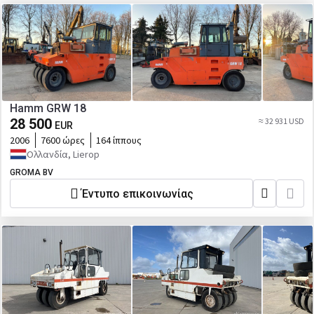
Hamm GRW 18
28 500
≈ 32 931 USD
EUR
2006
7600 ώρες
164 ίππους
Ολλανδία, Lierop
GROMA BV
Έντυπο επικοινωνίας