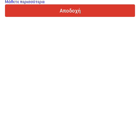
Μάθετε περισσότερα
4.7/5
Trustpilot
Αποδοχή
Για τους πωλητές
Υπηρεσίες προώθησης
Τιμές των προσφερόμενων υπηρεσιών της ιστοσελίδας
Υποστήριξη
Για τους αγοραστές
Αξιολογήσεις επωνυμιών
Εκθέσεις
Χρηματοπιστωτική μίσθωση
Πληροφορίες
Περί Truck1
Ιστολόγιο