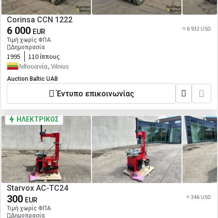
Corinsa CCN 1222
6 000
≈ 6 932 USD
EUR
Τιμή χωρίς ΦΠΑ
Δημοπρασία
1995
110 ίππους
Λιθουανία, Vilnius
Auction Baltic UAB
Έντυπο επικοινωνίας
ΗΛΕΚΤΡΙΚΌΣ
Starvox AC-TC24
300
≈ 346 USD
EUR
Τιμή χωρίς ΦΠΑ
Δημοπρασία