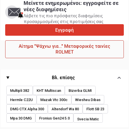
Μείνετε ενημερωμένοι: εγγραφείτε σε
νέες διαφημίσεις
Λάβετε τις πιο πρόσφατες διαφημίσεις
προσαρμοσμένες στις προτιμήσεις σας
Εγγραφή
Αίτημα "Ψάχνω για..." Μεταφορικές ταινίες
ROLMET
Βλ. επίσης
Multipli 382
KHT Multiscan
Bizerba GLMI
Hermle C22U
Mazak Vtc 300c
Wiesheu Dibas
DMG CTX Alpha 300
Altendorf Wa 80
Flott SB 23
Mpa 30 DMG
Fronius Gen24 5.0
Svecia Matic