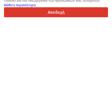
cookies και την επεξεργασία των προσωπικών σας δεδομένων.
Μάθετε περισσότερα
4.7/5
Trustpilot
Αποδοχή
Για τους πωλητές
Υπηρεσίες προώθησης
Τιμές των προσφερόμενων υπηρεσιών της ιστοσελίδας
Υποστήριξη
Για τους αγοραστές
Αξιολογήσεις επωνυμιών
Εκθέσεις
Χρηματοπιστωτική μίσθωση
Πληροφορίες
Περί Truck1
Ιστολόγιο