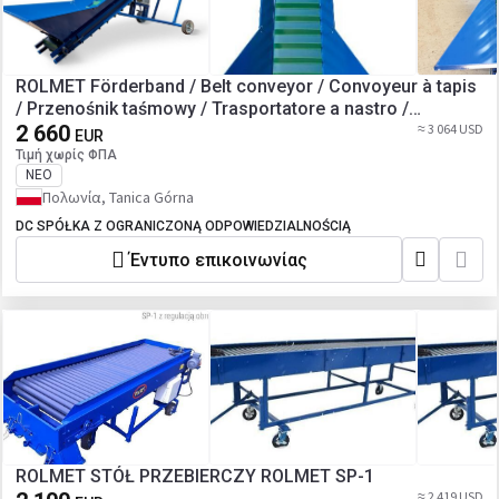
ROLMET Förderband / Belt conveyor / Convoyeur à tapis
/ Przenośnik taśmowy / Trasportatore a nastro /
Конвейер ленточный / Przenośnik taśmowy PT - 1/3R
2 660
≈ 3 064 USD
EUR
Τιμή χωρίς ΦΠΑ
ΝΈΟ
Πολωνία, Tanica Górna
DC SPÓŁKA Z OGRANICZONĄ ODPOWIEDZIALNOŚCIĄ
Έντυπο επικοινωνίας
ROLMET STÓŁ PRZEBIERCZY ROLMET SP-1
≈ 2 419 USD