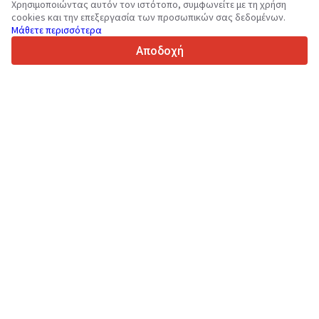
Χρησιμοποιώντας αυτόν τον ιστότοπο, συμφωνείτε με τη χρήση
36
Υποστηριζόμενες γλώσσες
cookies και την επεξεργασία των προσωπικών σας δεδομένων.
Μάθετε περισσότερα
4.7/5
Trustpilot
Αποδοχή
Για τους πωλητές
Υπηρεσίες προώθησης
Τιμές των προσφερόμενων υπηρεσιών της ιστοσελίδας
Υποστήριξη
Για τους αγοραστές
Αξιολογήσεις επωνυμιών
Εκθέσεις
Χρηματοπιστωτική μίσθωση
Πληροφορίες
Περί Truck1