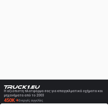
Η αξιόπιστη πλατφόρμα σας για επαγγελματικά οχήματα και
μηχανήματα από το 2003
450K +
Ενεργές αγγελίες
70+
Χώρες παγκοσμίως