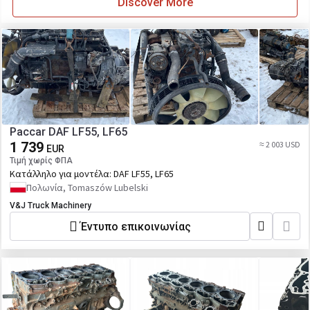
Discover More
Paccar DAF LF55, LF65
1 739
≈ 2 003 USD
EUR
Τιμή χωρίς ΦΠΑ
Κατάλληλο για μοντέλα:
DAF LF55, LF65
Πολωνία, Tomaszów Lubelski
V&J Truck Machinery
Έντυπο επικοινωνίας