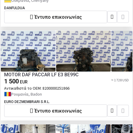
Ουκρανία, Cherlyany
DANFULDUA
Έντυπο επικοινωνίας
MOTOR DAF PACCAR LF E3 BE99C
1 500
≈ 1 728 USD
EUR
Αντικαθιστά το OEM:
8200000251866
Ρουμανία, Badon
EURO DEZMEMBRARI S.R.L.
Έντυπο επικοινωνίας