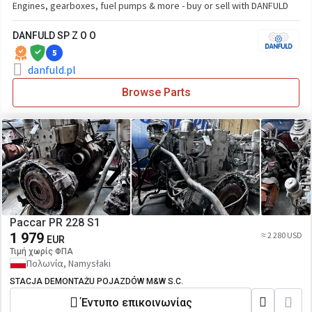
Engines, gearboxes, fuel pumps & more - buy or sell with DANFULD
DANFULD SP Z O O
5
danfuld.pl
Browse Parts
Paccar PR 228 S1
1 979
≈ 2 280 USD
EUR
Τιμή χωρίς ΦΠΑ
Πολωνία, Namysłaki
STACJA DEMONTAŻU POJAZDÓW M&W S.C.
Έντυπο επικοινωνίας