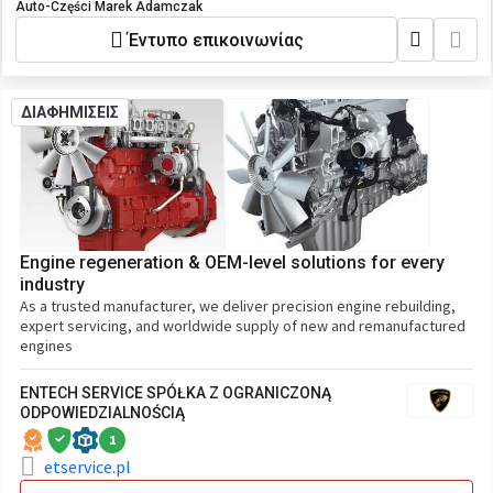
Auto-Części Marek Adamczak
Έντυπο επικοινωνίας
ΔΙΑΦΗΜΙΣΕΙΣ
Engine regeneration & OEM-level solutions for every
industry
As a trusted manufacturer, we deliver precision engine rebuilding,
expert servicing, and worldwide supply of new and remanufactured
engines
ENTECH SERVICE SPÓŁKA Z OGRANICZONĄ
ODPOWIEDZIALNOŚCIĄ
1
etservice.pl