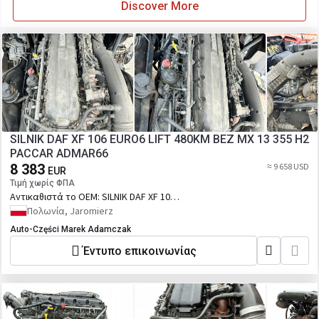
Discover More
SILNIK DAF XF 106 EURO6 LIFT 480KM BEZ MX 13 355 H2
PACCAR ADMAR66
8 383
≈ 9 658 USD
EUR
Τιμή χωρίς ΦΠΑ
Αντικαθιστά το OEM:
SILNIK DAF XF 106
EURO6 LIFT 480KM BEZ MX 13 355 H2
Πολωνία, Jaromierz
PACCAR ADMAR66
Auto-Części Marek Adamczak
Έντυπο επικοινωνίας