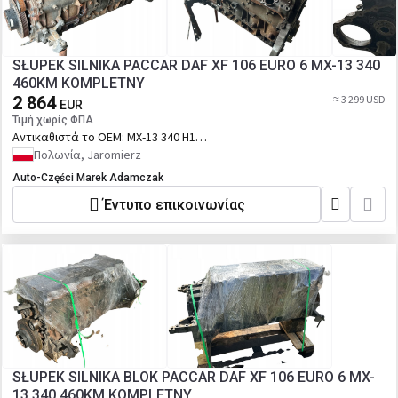
SŁUPEK SILNIKA PACCAR DAF XF 106 EURO 6 MX-13 340
460KM KOMPLETNY
2 864
≈ 3 299 USD
EUR
Τιμή χωρίς ΦΠΑ
Αντικαθιστά το OEM:
MX-13 340 H1
460HP 550TYŚKM | Numery katalogowe
Πολωνία, Jaromierz
zamienników: MX-13 340 H1 | Numer
Auto-Części Marek Adamczak
katalogowy oryginału: MX-13 340 H1
Έντυπο επικοινωνίας
SŁUPEK SILNIKA BLOK PACCAR DAF XF 106 EURO 6 MX-
13 340 460KM KOMPLETNY