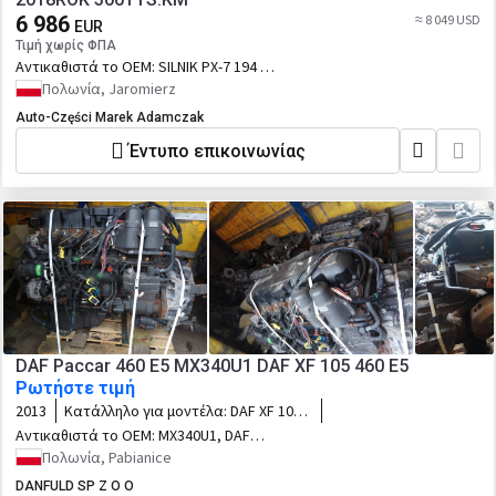
6 986
≈ 8 049 USD
EUR
Τιμή χωρίς ΦΠΑ
Αντικαθιστά το OEM:
SILNIK PX-7 194 K1
PACCAR 6.7L DAF LF EURO6 CF 2018ROK
Πολωνία, Jaromierz
300TYS.KM
Auto-Części Marek Adamczak
Έντυπο επικοινωνίας
DAF Paccar 460 E5 MX340U1 DAF XF 105 460 E5
Ρωτήστε τιμή
2013
Κατάλληλο για μοντέλα:
DAF XF 105
460 E5
Αντικαθιστά το OEM:
MX340U1, DAF
XF105 Paccar 460 E5 MX340U1
Πολωνία, Pabianice
DANFULD SP Z O O