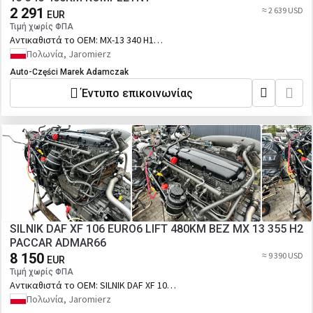
2 291
≈ 2 639 USD
EUR
Τιμή χωρίς ΦΠΑ
Αντικαθιστά το OEM:
MX-13 340 H1
460HP 550TYŚKM | Numery katalogowe
Πολωνία, Jaromierz
zamienników: MX-13 340 H1 | Numer
Auto-Części Marek Adamczak
katalogowy oryginału: MX-13 340 H1
Έντυπο επικοινωνίας
SILNIK DAF XF 106 EURO6 LIFT 480KM BEZ MX 13 355 H2
PACCAR ADMAR66
8 150
≈ 9 390 USD
EUR
Τιμή χωρίς ΦΠΑ
Αντικαθιστά το OEM:
SILNIK DAF XF 106
EURO6 LIFT 480KM BEZ MX 13 355 H2
Πολωνία, Jaromierz
PACCAR ADMAR66