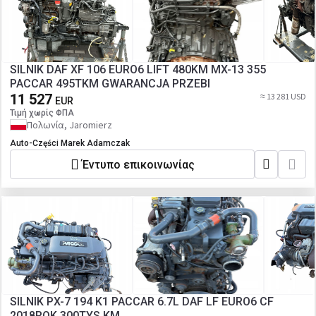
SILNIK DAF XF 106 EURO6 LIFT 480KM MX-13 355
PACCAR 495TKM GWARANCJA PRZEBI
11 527
≈ 13 281 USD
EUR
Τιμή χωρίς ΦΠΑ
Πολωνία, Jaromierz
Auto-Części Marek Adamczak
Έντυπο επικοινωνίας
SILNIK PX-7 194 K1 PACCAR 6.7L DAF LF EURO6 CF
2018ROK 300TYS.KM