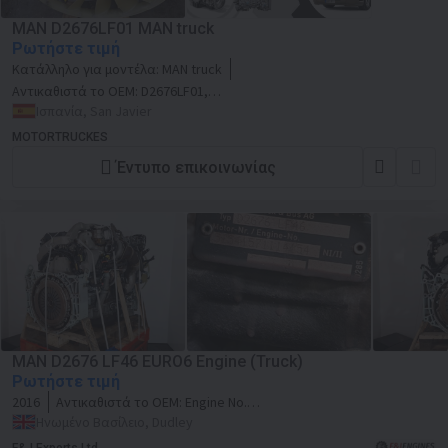
MAN D2676LF01 MAN truck
Ρωτήστε τιμή
Κατάλληλο για μοντέλα:
MAN truck
Αντικαθιστά το OEM:
D2676LF01,
D2676LF01
Ισπανία, San Javier
MOTORTRUCKES
Έντυπο επικοινωνίας
MAN D2676 LF46 EURO6 Engine (Truck)
Ρωτήστε τιμή
2016
Αντικαθιστά το OEM:
Engine No.
51541571114154
Ηνωμένο Βασίλειο, Dudley