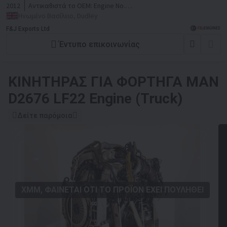
2012
Αντικαθιστά το OEM:
Engine No.
50533221673321
Ηνωμένο Βασίλειο, Dudley
F&J Exports Ltd
Έντυπο επικοινωνίας
ΚΙΝΗΤΉΡΑΣ ΓΙΑ ΦΟΡΤΗΓΆ
MAN
D2676 LF22 Engine (Truck)
Δείτε παρόμοια
ΧΜΜ, ΦΑΊΝΕΤΑΙ ΌΤΙ ΤΟ ΠΡΟΪΌΝ ΈΧΕΙ ΠΟΥΛΗΘΕΊ