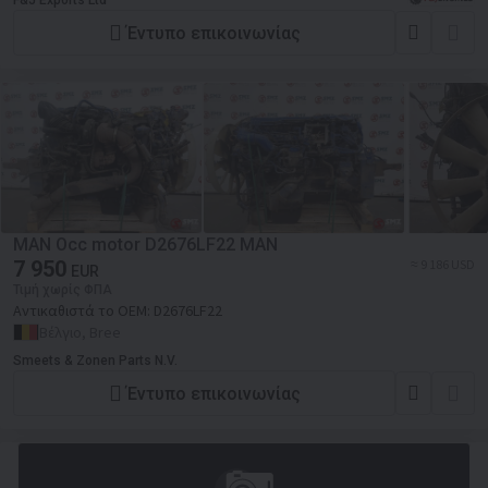
F&J Exports Ltd
Έντυπο επικοινωνίας
MAN Occ motor D2676LF22 MAN
7 950
≈ 9 186 USD
EUR
Τιμή χωρίς ΦΠΑ
Αντικαθιστά το OEM:
D2676LF22
Βέλγιο, Bree
Smeets & Zonen Parts N.V.
Έντυπο επικοινωνίας