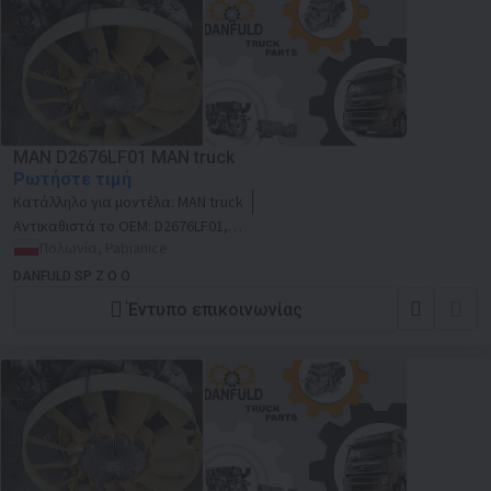
MAN D2676LF01 MAN truck
Ρωτήστε τιμή
Κατάλληλο για μοντέλα:
MAN truck
Αντικαθιστά το OEM:
D2676LF01,
D2676LF01
Πολωνία, Pabianice
DANFULD SP Z O O
Έντυπο επικοινωνίας