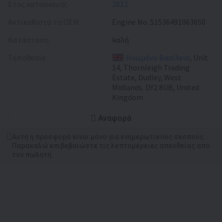
Έτος κατασκευής
2012
Αντικαθιστά το OEM
Engine No. 51536491063650
Κατάσταση
kαλή
Τοποθεσία
Ηνωμένο Βασίλειο
, Unit
14, Thornleigh Trading
Estate, Dudley, West
Midlands. DY2 8UB, United
Kingdom
Αναφορά
Αυτή η προσφορά είναι μόνο για ενημερωτικούς σκοπούς.
Παρακαλώ επιβεβαιώστε τις λεπτομέρειες απευθείας από
τον πωλητή.