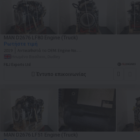
MAN D2676 LF80 Engine (Truck)
Ρωτήστε τιμή
2019
Αντικαθιστά το OEM:
Engine No.
51555373365537
Ηνωμένο Βασίλειο, Dudley
F&J Exports Ltd
Έντυπο επικοινωνίας
MAN D2676 LF51 Engine (Truck)