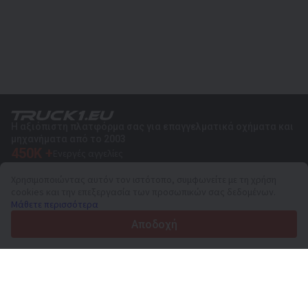
Η αξιόπιστη πλατφόρμα σας για επαγγελματικά οχήματα και
μηχανήματα από το 2003
450K +
Ενεργές αγγελίες
70+
Χώρες παγκοσμίως
Χρησιμοποιώντας αυτόν τον ιστότοπο, συμφωνείτε με τη χρήση
36
Υποστηριζόμενες γλώσσες
cookies και την επεξεργασία των προσωπικών σας δεδομένων.
Μάθετε περισσότερα
4.7/5
Trustpilot
Αποδοχή
Για τους πωλητές
Υπηρεσίες προώθησης
Τιμές των προσφερόμενων υπηρεσιών της ιστοσελίδας