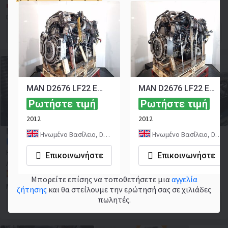
D2676LF52
Πολωνία, Pabianice
DANFULD SP Z O O
Έντυπο επικοινωνίας
MAN D2676 LF22 Engine (Truck)
MAN D2676 LF22 Engine (Truck)
Ρωτήστε τιμή
Ρωτήστε τιμή
2012
2012
MAN D2676LF52 truck
Ηνωμένο Βασίλειο, Dudley
Ηνωμένο Βασίλειο, Dudley
Ρωτήστε τιμή
Κατάλληλο για μοντέλα:
MAN
Επικοινωνήστε
Επικοινωνήστε
D2676LF52 truck
Αντικαθιστά το OEM:
D2676LF52,
D2676LF52
Ισπανία, San Javier
Μπορείτε επίσης να τοποθετήσετε μια
αγγελία
MOTORTRUCKES
ζήτησης
και θα στείλουμε την ερώτησή σας σε χιλιάδες
πωλητές.
Έντυπο επικοινωνίας