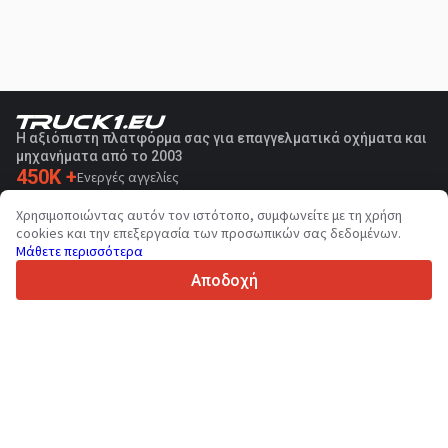
Η αξιόπιστη πλατφόρμα σας για επαγγελματικά οχήματα και
μηχανήματα από το 2003
450K +
Ενεργές αγγελίες
70+
Χώρες παγκοσμίως
Χρησιμοποιώντας αυτόν τον ιστότοπο, συμφωνείτε με τη χρήση
36
Υποστηριζόμενες γλώσσες
cookies και την επεξεργασία των προσωπικών σας δεδομένων.
Μάθετε περισσότερα
4.7/5
Trustpilot
Αποδοχή
Για τους πωλητές
Υπηρεσίες προώθησης
Τιμές των προσφερόμενων υπηρεσιών της ιστοσελίδας
Υποστήριξη