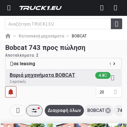
Κατασκευή μηχανήματα
BOBCAT
Bobcat 743 προς πώληση
Αποτελέσματα:
2
σε leasing
1
Βαριά μηχανήματα BOBCAT
4.8
2 κριτικές
20
Διαγραφή όλων
BOBCAT
743